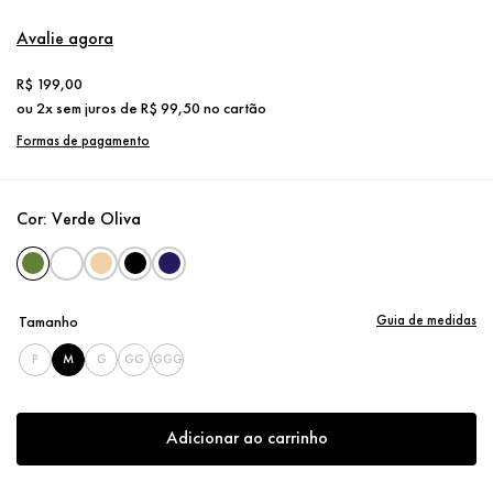
Avalie agora
R$
199
,
00
ou
2
x sem juros de
R$
99
,
50
no cartão
Formas de pagamento
Cor:
Verde Oliva
Guia de medidas
Tamanho
P
M
G
GG
GGG
Adicionar ao carrinho