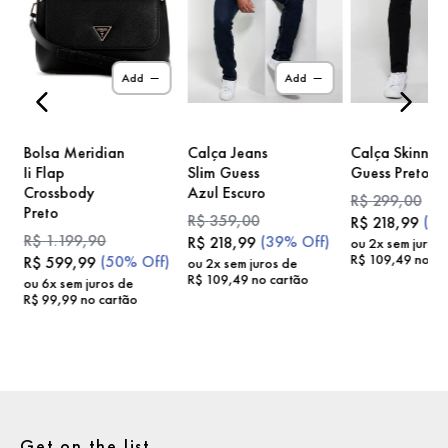
)
Add
Add
Bolsa Meridian
Calça Jeans
Calça Skinny
Ii Flap
Slim Guess
Guess Preto
Crossbody
Azul Escuro
R$
299
,
00
Preto
R$
359
,
00
(
2
R$
218
,
99
R$
1
.
199
,
90
(
39%
Off)
R$
218
,
99
ou
2
x sem juros
R$
109
,
49
no ca
(
50%
Off)
R$
599
,
99
ou
2
x sem juros de
R$
109
,
49
no cartão
ou
6
x sem juros de
R$
99
,
99
no cartão
Get on the list