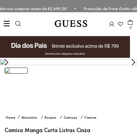
 grátis nas compras acima de R$ 499,00 • Promoção de Frete Grátis v
0
Camisa
Masculino
Roupas
Camisas
Camisa
Manga
Estampada
Curta
Camisa Manga Curta Listras Cinza
Listras
Cinza