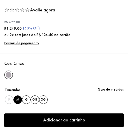
☆
☆
☆
☆
☆
Avalie agora
R$
499
,
00
(
50%
Off)
R$
249
,
00
ou
2
x sem juros de
R$
124
,
50
no cartão
Formas de pagamento
Cor:
Cinza
Guia de medidas
Tamanho
P
M
G
GG
XG
Adicionar ao carrinho