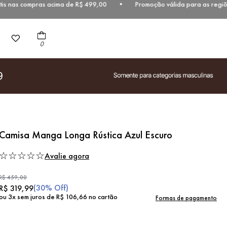
 nas compras acima de R$ 499,00 • Promoção válida para as regiões S
0
Camisa Manga Longa Rústica Azul Escuro
☆
☆
☆
☆
☆
Avalie agora
R$
459
,
00
(
30%
Off)
R$
319
,
99
ou
3
x sem juros de
R$
106
,
66
no cartão
Formas de pagamento