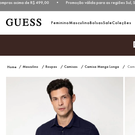
mpras acima de R$ 499,00 • Promoção válida para as regiões Sul, Su
Feminino
Masculino
Bolsas
Sale
Coleções
Masculino
Roupas
Camisas
Camisa Manga Longa
Cami