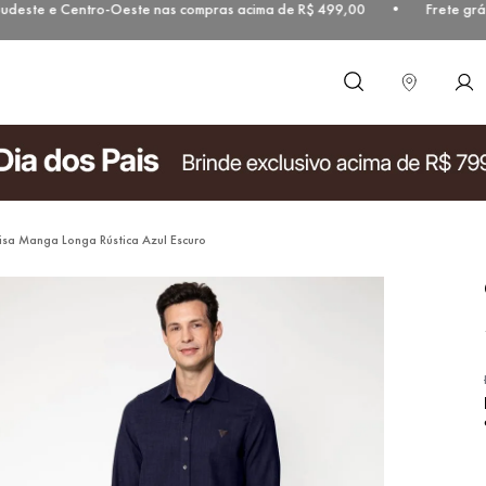
deste e Centro-Oeste nas compras acima de R$ 499,00 • Frete grátis
O que você procura?
sa Manga Longa Rústica Azul Escuro