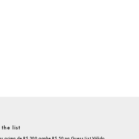
the list
s acima de R$ 300 ganhe R$ 50 na Guess List.Válido