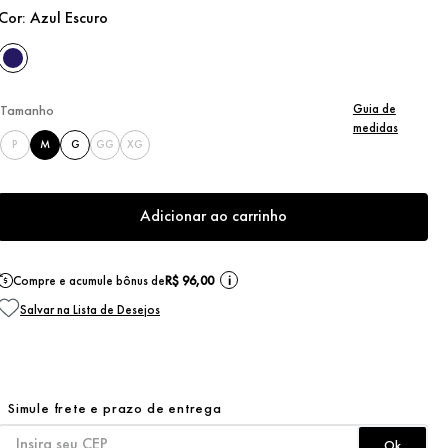
Cor:
Azul Escuro
Guia de
Tamanho
medidas
P
M
G
GG
XG
Adicionar ao carrinho
Compre e acumule bônus de
R$ 96,00
i