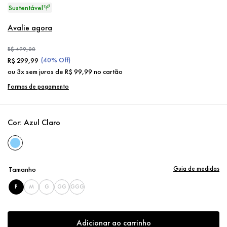
Claro
Avalie agora
R$
499
,
00
(
40%
Off)
R$
299
,
99
ou
3
x sem juros de
R$
99
,
99
no cartão
Formas de pagamento
Cor:
Azul Claro
Guia de medidas
Tamanho
P
M
G
GG
GGG
Adicionar ao carrinho