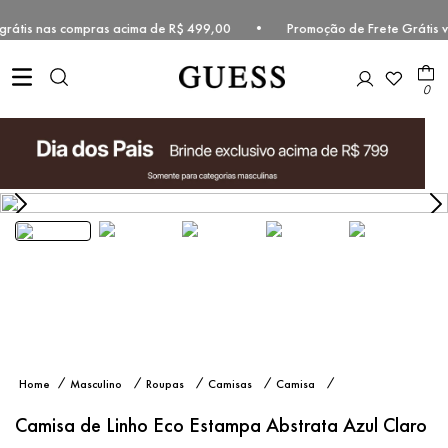
e grátis nas compras acima de R$ 499,00 • Promoção de Frete Grátis 
0
Camisa
Masculino
Roupas
Camisas
Camisa
de Linho
Manga
Eco
Curta
Camisa de Linho Eco Estampa Abstrata Azul Claro
Estampa
Abstrata
Azul