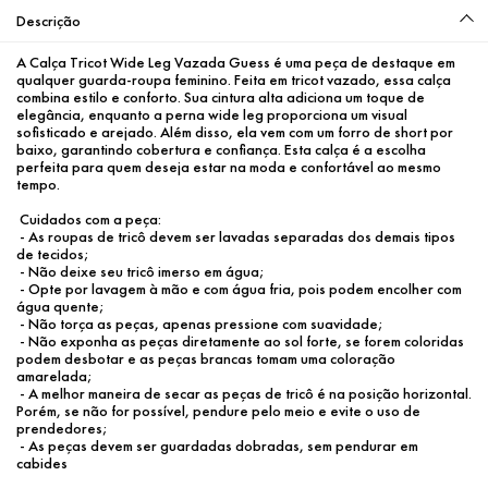
Descrição
A Calça Tricot Wide Leg Vazada Guess é uma peça de destaque em 
qualquer guarda-roupa feminino. Feita em tricot vazado, essa calça 
combina estilo e conforto. Sua cintura alta adiciona um toque de 
elegância, enquanto a perna wide leg proporciona um visual 
sofisticado e arejado. Além disso, ela vem com um forro de short por 
baixo, garantindo cobertura e confiança. Esta calça é a escolha 
perfeita para quem deseja estar na moda e confortável ao mesmo 
tempo.
 Cuidados com a peça:
 - As roupas de tricô devem ser lavadas separadas dos demais tipos 
de tecidos;
 - Não deixe seu tricô imerso em água;
 - Opte por lavagem à mão e com água fria, pois podem encolher com 
água quente;
 - Não torça as peças, apenas pressione com suavidade;
 - Não exponha as peças diretamente ao sol forte, se forem coloridas 
podem desbotar e as peças brancas tomam uma coloração 
amarelada;
 - A melhor maneira de secar as peças de tricô é na posição horizontal. 
Porém, se não for possível, pendure pelo meio e evite o uso de 
prendedores;
 - As peças devem ser guardadas dobradas, sem pendurar em 
cabides