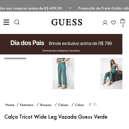
grátis nas compras acima de R$ 499,00 • Promoção de Frete Grátis vá
0
Calça
Feminino
Roupas
Calças
Calça
Tricot
Tecido
Wide
Calça Tricot Wide Leg Vazada Guess Verde
Leg
Vazada
Guess
Verde