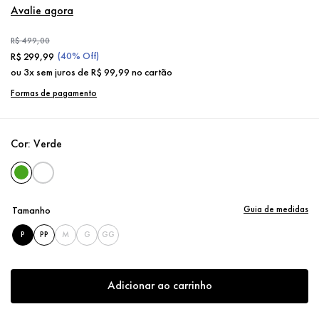
Avalie agora
R$
499
,
00
(
40%
Off)
R$
299
,
99
ou
3
x sem juros de
R$
99
,
99
no cartão
Formas de pagamento
Cor:
Verde
Guia de medidas
Tamanho
P
PP
M
G
GG
Adicionar ao carrinho