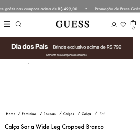
rete grátis nas compras acima de R$ 499,00 • Promoção de Frete Grát
0
Calça
Feminino
Roupas
Calças
Calça
Sarja
Wide
Wide
Leg
Calça Sarja Wide Leg Cropped Branco
Leg
Cropped
Branco