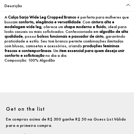
Descrição
A 
Calça Sarja Wide Leg Cropped Branco
 é perfeita para mulheres que 
buscam 
conforto, elegância e versatilidade
. Com 
cintura alta e 
modelagem wide leg
, oferece um 
shape moderno e fluido
, ideal para 
looks casuais ou mais sofisticados. Confeccionada em 
algodão de alta 
qualidade
, possui 
bolsos funcionais e passador de cinto
, garantindo 
praticidade e estilo. Seu tom branco permite combinações ilimitadas 
com blusas, camisetas e acessórios, criando 
produções femininas 
frescas e contemporâneas
. Um 
item essencial para quem deseja unir 
conforto e sofisticação
 no dia a dia.
Composição: 100% Algodão
Get on the list
Em compras acima de R$ 300 ganhe R$ 50 na Guess List.Válido
para a primeira compra.