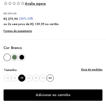
☆
☆
☆
☆
☆
Avalie agora
R$
399
,
00
(
30%
Off)
R$
279
,
90
ou
2
x sem juros de
R$
139
,
95
no cartão
Formas de pagamento
Cor:
Branco
Guia de medidas
Tamanho
34
36
38
40
42
44
46
Adicionar ao carrinho