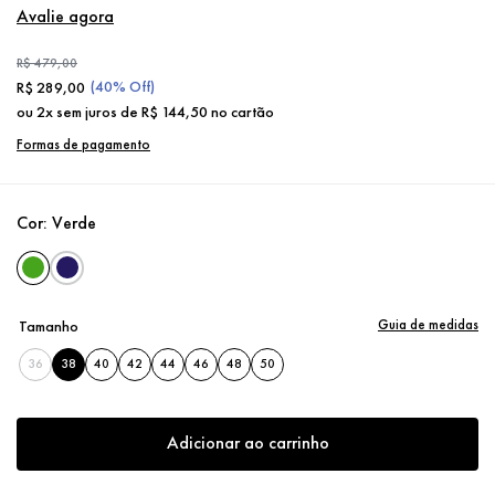
Avalie agora
R$
479
,
00
(
40%
Off)
R$
289
,
00
ou
2
x sem juros de
R$
144
,
50
no cartão
Formas de pagamento
Cor:
Verde
Guia de medidas
Tamanho
36
38
40
42
44
46
48
50
Adicionar ao carrinho