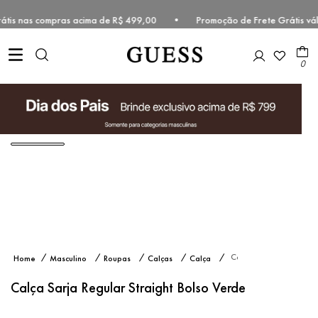
 grátis nas compras acima de R$ 499,00 • Promoção de Frete Grátis v
0
Calça
Masculino
Roupas
Calças
Calça
Sarja
Chino
Regular
Calça Sarja Regular Straight Bolso Verde
Straight
Bolso
Verde