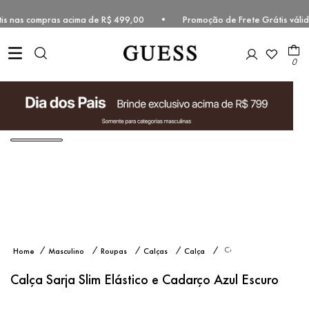
rátis nas compras acima de R$ 499,00 • Promoção de Frete Grátis vál
0
Calça
Masculino
Roupas
Calças
Calça
Sarja
Sarja
Slim
Calça Sarja Slim Elástico e Cadarço Azul Escuro
Elástico
e
Cadarço
Azul