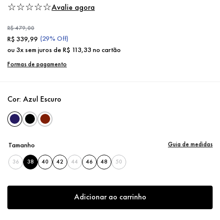
Escuro
☆
☆
☆
☆
☆
Avalie agora
R$
479
,
00
(
29%
Off)
R$
339
,
99
ou
3
x sem juros de
R$
113
,
33
no cartão
Formas de pagamento
Cor:
Azul Escuro
Guia de medidas
Tamanho
36
38
40
42
44
46
48
50
Adicionar ao carrinho