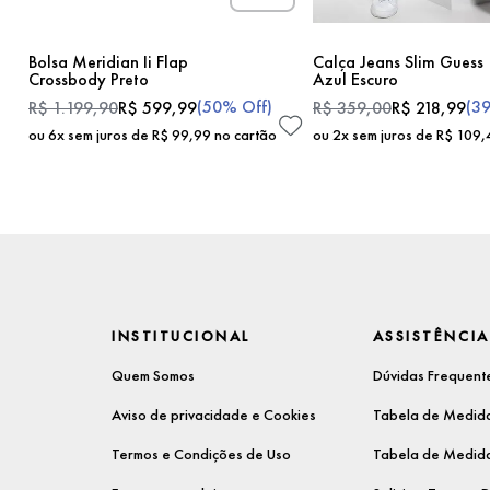
Bolsa Meridian Ii Flap
Calça Jeans Slim Guess
Crossbody Preto
Azul Escuro
(
50%
Off)
(
3
R$
1
.
199
,
90
R$
599
,
99
R$
359
,
00
R$
218
,
99
ou
6
x sem juros de
R$
99
,
99
no cartão
ou
2
x sem juros de
R$
109
,
INSTITUCIONAL
ASSISTÊNCIA
Quem Somos
Dúvidas Frequent
Aviso de privacidade e Cookies
Tabela de Medida
Termos e Condições de Uso
Tabela de Medida