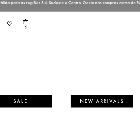
da para as regiões Sul, Sudeste e Centro-Oeste nas compras acima d
0
SALE
NEW ARRIVALS