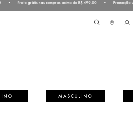
9,00 • Frete grátis nas compras acima de R$ 499,00 • Promoção váli
O que você procura?
NINO
MASCULINO