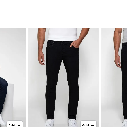
Add
Add