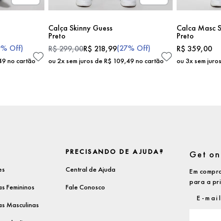
Calça Skinny Guess
Calca Masc S
Preto
Preto
9%
Off)
(
27%
Off)
R$
299
,
00
R$
218
,
99
R$
359
,
00
49
no cartão
ou
2
x sem juros de
R$
109
,
49
no cartão
ou
3
x sem juro
PRECISANDO DE AJUDA?
Get on 
es
Central de Ajuda
Em compra
para a pr
s Femininos
Fale Conosco
s Masculinas