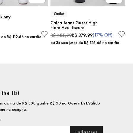
Outlet
kinny
Calça Jeans Guess High
Flare Azul Escuro
(
17%
Off)
R$
455
,
99
R$
379
,
99
s de
R$
119
,
66
no cartão
ou
3
x sem juros de
R$
126
,
66
no cartão
the list
s acima de R$ 300 ganhe R$ 50 na Guess List.Válido
imeira compra.
Cadastrar