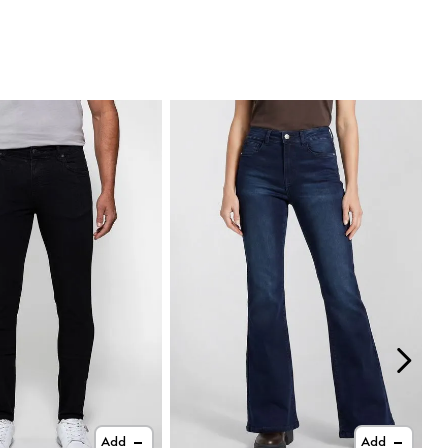
Add
Add