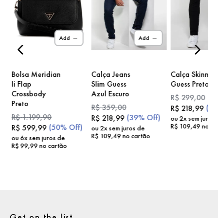
)
Add
Add
Bolsa Meridian
Calça Jeans
Calça Skinny
Ii Flap
Slim Guess
Guess Preto
Crossbody
Azul Escuro
R$
299
,
00
Preto
R$
359
,
00
(
2
R$
218
,
99
R$
1
.
199
,
90
(
39%
Off)
R$
218
,
99
ou
2
x sem juros
R$
109
,
49
no ca
(
50%
Off)
R$
599
,
99
ou
2
x sem juros de
R$
109
,
49
no cartão
ou
6
x sem juros de
R$
99
,
99
no cartão
Get on the list