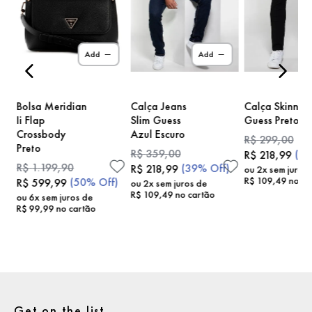
)
Add
Add
Bolsa Meridian
Calça Jeans
Calça Skinny
Ii Flap
Slim Guess
Guess Preto
Crossbody
Azul Escuro
R$
299
,
00
Preto
R$
359
,
00
(
2
R$
218
,
99
R$
1
.
199
,
90
(
39%
Off)
R$
218
,
99
ou
2
x sem juros
R$
109
,
49
no ca
(
50%
Off)
R$
599
,
99
ou
2
x sem juros de
R$
109
,
49
no cartão
ou
6
x sem juros de
R$
99
,
99
no cartão
Get on the list