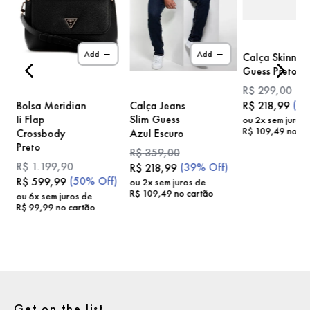
)
Add
Add
Calça Skinny
Guess Preto
R$
299
,
00
(
2
Bolsa Meridian
Calça Jeans
R$
218
,
99
Ii Flap
Slim Guess
ou
2
x sem juros
R$
109
,
49
no ca
Crossbody
Azul Escuro
Preto
R$
359
,
00
R$
1
.
199
,
90
(
39%
Off)
R$
218
,
99
(
50%
Off)
R$
599
,
99
ou
2
x sem juros de
R$
109
,
49
no cartão
ou
6
x sem juros de
R$
99
,
99
no cartão
Get on the list