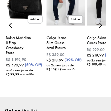
)
Add
Add
Bolsa Meridian
Calça Jeans
Calça Skinny
Ii Flap
Slim Guess
Guess Preto
Crossbody
Azul Escuro
R$
299
,
00
Preto
R$
359
,
00
(
2
R$
218
,
99
R$
1
.
199
,
90
(
39%
Off)
R$
218
,
99
ou
2
x sem juros
R$
109
,
49
no ca
(
50%
Off)
R$
599
,
99
ou
2
x sem juros de
R$
109
,
49
no cartão
ou
6
x sem juros de
R$
99
,
99
no cartão
Get on the list