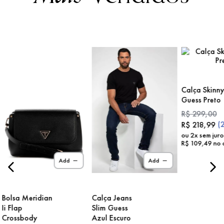
Calça Skinn
Guess Preto
R$
299
,
00
(
R$
218
,
99
ou
2
x sem jur
R$
109
,
49
no 
Add
Add
Bolsa Meridian
Calça Jeans
Ii Flap
Slim Guess
Crossbody
Azul Escuro