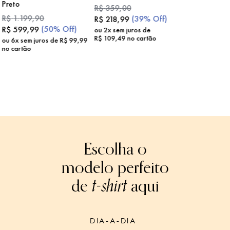
Preto
R$
359
,
00
R$
1
.
199
,
90
(
39%
Off)
R$
218
,
99
(
50%
Off)
R$
599
,
99
ou
2
x sem juros de
R$
109
,
49
no cartão
ou
6
x sem juros de
R$
99
,
99
no cartão
Escolha o
modelo perfeito
de
t-shirt
aqui
DIA-A-DIA