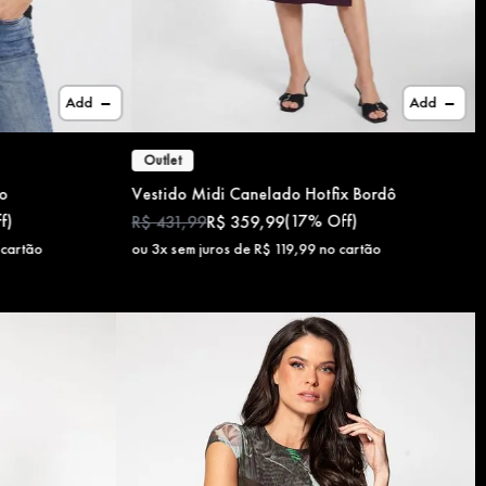
Add
Add
Outlet
to
Vestido Midi Canelado Hotfix Bordô
f)
(
17%
Off)
R$
431
,
99
R$
359
,
99
cartão
ou
3
x sem juros de
R$
119
,
99
no cartão