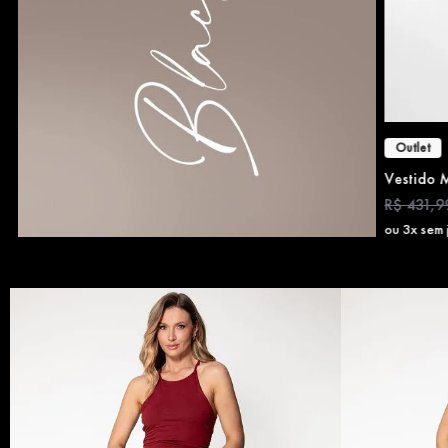
Outlet
Vestido 
R$
431
,
9
ou
3
x sem 