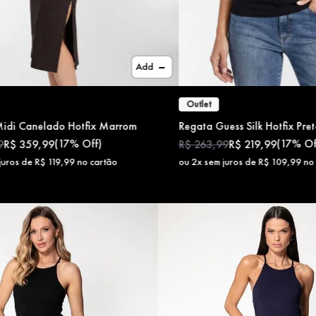
Add
Outlet
Midi Canelado Hotfix Marrom
Regata Guess Silk Hotfix Pre
(
17%
Off)
(
17%
Of
9
R$
359
,
99
R$
263
,
99
R$
219
,
99
juros de
R$
119
,
99
no cartão
ou
2
x sem juros de
R$
109
,
99
no 