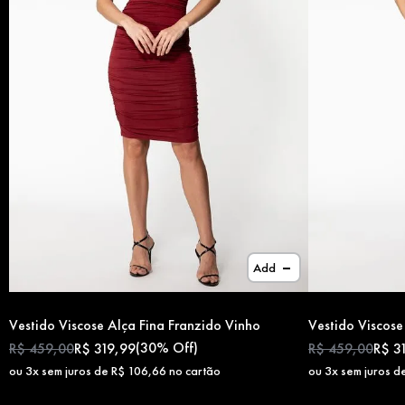
Add
Vestido Viscose Alça Fina Franzido Vinho
Vestido Viscose
(
30%
Off)
R$
459
,
00
R$
319
,
99
R$
459
,
00
R$
3
ou
3
x sem juros de
R$
106
,
66
no cartão
ou
3
x sem juros d