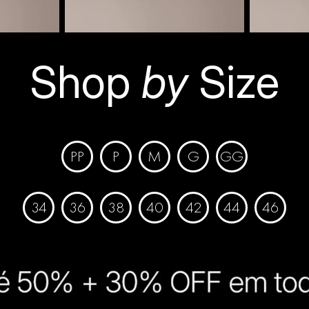
Shop
by
Size
PP
P
M
G
GG
34
36
38
40
42
44
46