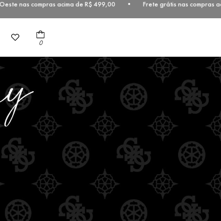
te nas compras acima de R$ 499,00 • Frete grátis nas compras acima
0