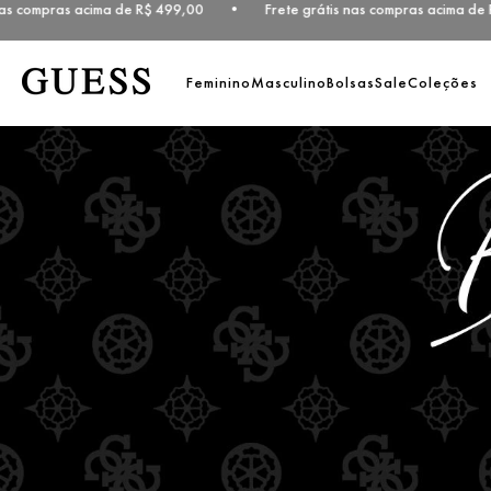
compras acima de R$ 499,00 • Frete grátis nas compras acima de R$ 
Feminino
Masculino
Bolsas
Sale
Coleções