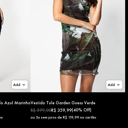
Add
Add
ido Azul Marinho
Vestido Tule Garden Guess Verde
(
40%
Off)
R$
599
,
00
R$
359
,
99
ão
ou
3
x sem juros de
R$
119
,
99
no cartão