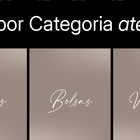
or Categoria
at