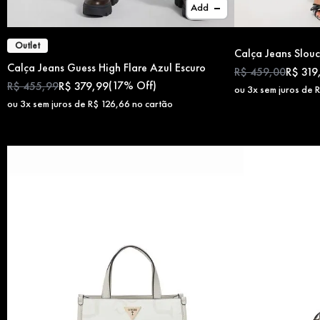
Add
Outlet
Calça Jeans Slou
Calça Jeans Guess High Flare Azul Escuro
R$
459
,
00
R$
319
(
17%
Off)
R$
455
,
99
R$
379
,
99
ou
3
x sem juros de
ou
3
x sem juros de
R$
126
,
66
no cartão