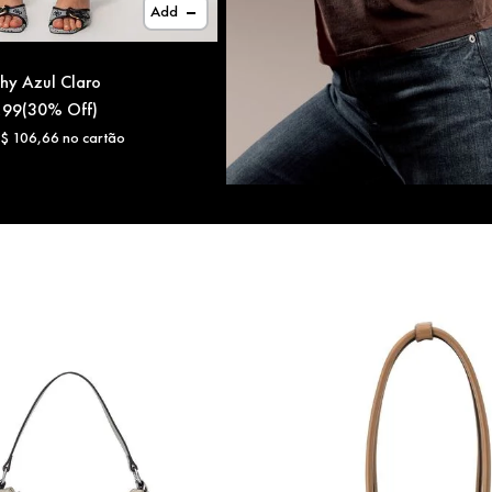
Add
chy Azul Claro
(
30%
Off)
,
99
R$
106
,
66
no cartão