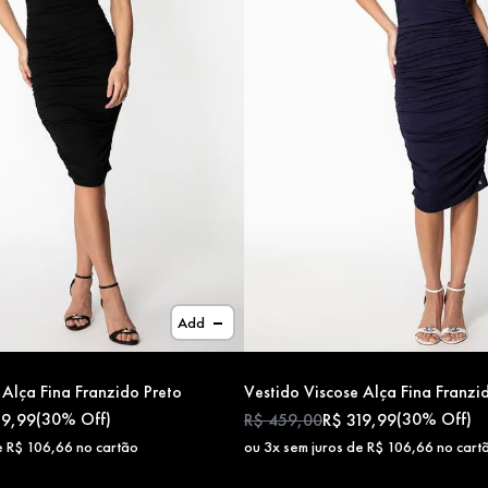
Add
 Alça Fina Franzido Preto
Vestido Viscose Alça Fina Franz
(
30%
Off)
(
30%
Off)
19
,
99
R$
459
,
00
R$
319
,
99
e
R$
106
,
66
no cartão
ou
3
x sem juros de
R$
106
,
66
no cart