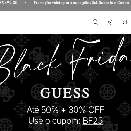
499,00 • Promoção válida para as regiões Sul, Sudeste e Centro-Oes
O que você procura?