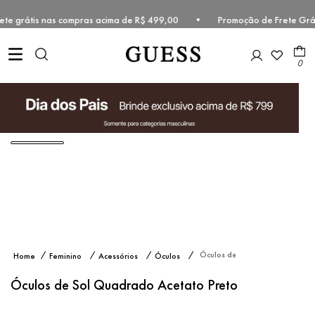
Frete grátis nas compras acima de R$ 499,00 • Promoção de Frete Grá
0
Óculos de
Feminino
Acessórios
Óculos
Sol
Quadrado
Óculos de Sol Quadrado Acetato Preto
Acetato
Preto