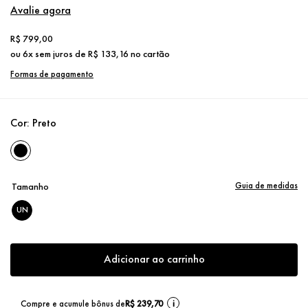
Avalie agora
R$
799
,
00
ou
6
x sem juros de
R$
133
,
16
no cartão
Formas de pagamento
Cor:
Preto
Guia de medidas
Tamanho
UN
Adicionar ao carrinho
Compre e acumule bônus de
R$ 239,70
i