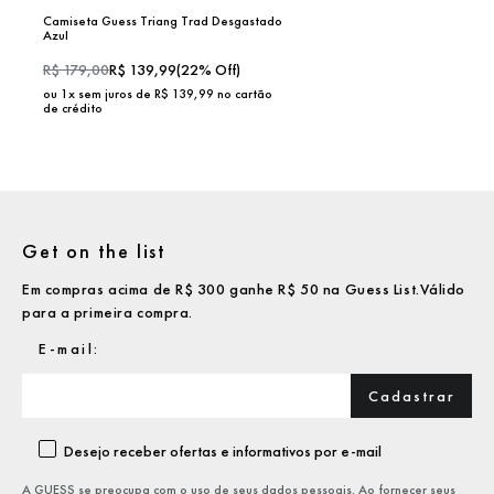
Camiseta Guess Triang Trad Desgastado
Azul
R$
179,00
R$
139,99
(
22
% Off)
ou
1
x sem juros de R$
139,99
no cartão
de crédito
Get on the list
Em compras acima de R$ 300 ganhe R$ 50 na Guess List.Válido
para a primeira compra.
Cadastrar
Desejo receber ofertas e informativos por e-mail
A GUESS se preocupa com o uso de seus dados pessoais. Ao fornecer seus