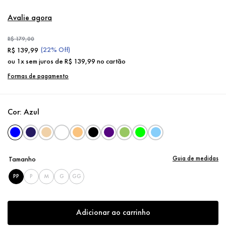
Avalie agora
R$
179
,
00
(
22%
Off)
R$
139
,
99
ou
1
x sem juros de
R$
139
,
99
no cartão
Formas de pagamento
Cor:
Azul
Guia de medidas
Tamanho
PP
P
M
G
GG
Adicionar ao carrinho