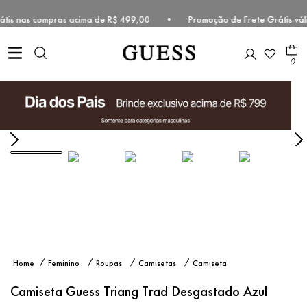
 grátis nas compras acima de R$ 499,00 • Promoção de Frete Grátis v
0
Camiseta
Feminino
Roupas
Camisetas
Camiseta
Guess
Manga
Triang Trad
Curta
Camiseta Guess Triang Trad Desgastado Azul
Desgastado
Azul