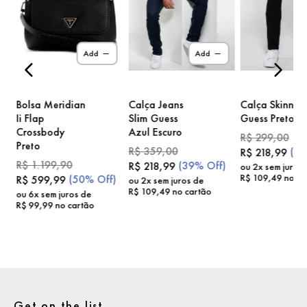
)
Add
Add
Bolsa Meridian
Calça Jeans
Calça Skinny
Ii Flap
Slim Guess
Guess Preto
Crossbody
Azul Escuro
R$
299
,
00
Preto
R$
359
,
00
(
2
R$
218
,
99
R$
1
.
199
,
90
(
39%
Off)
R$
218
,
99
ou
2
x sem juros
R$
109
,
49
no ca
(
50%
Off)
R$
599
,
99
ou
2
x sem juros de
R$
109
,
49
no cartão
ou
6
x sem juros de
R$
99
,
99
no cartão
Get on the list