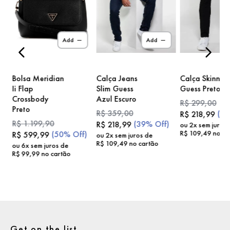
)
Add
Add
Bolsa Meridian
Calça Jeans
Calça Skinny
Ii Flap
Slim Guess
Guess Preto
Crossbody
Azul Escuro
R$
299
,
00
Preto
R$
359
,
00
(
2
R$
218
,
99
R$
1
.
199
,
90
(
39%
Off)
R$
218
,
99
ou
2
x sem juros
R$
109
,
49
no ca
(
50%
Off)
R$
599
,
99
ou
2
x sem juros de
R$
109
,
49
no cartão
ou
6
x sem juros de
R$
99
,
99
no cartão
Get on the list