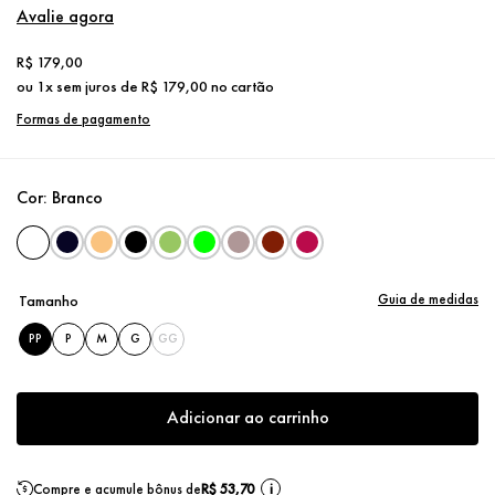
Avalie agora
R$
179
,
00
ou
1
x sem juros de
R$
179
,
00
no cartão
Formas de pagamento
Cor:
Branco
Guia de medidas
Tamanho
PP
P
M
G
GG
Adicionar ao carrinho
Compre e acumule bônus de
R$ 53,70
i