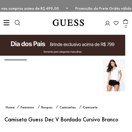
átis nas compras acima de R$ 499,00 • Promoção de Frete Grátis váli
0
Camiseta
Feminino
Roupas
Camisetas
Camiseta
Guess
Manga
Dec V
Curta
Camiseta Guess Dec V Bordado Cursivo Branco
Bordado
Cursivo
Branco