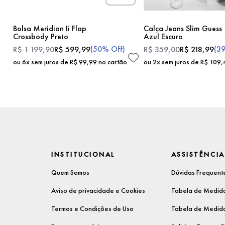
Bolsa Meridian Ii Flap
Calça Jeans Slim Guess
Crossbody Preto
Azul Escuro
(
50%
Off)
(
3
R$
1
.
199
,
90
R$
599
,
99
R$
359
,
00
R$
218
,
99
ou
6
x sem juros de
R$
99
,
99
no cartão
ou
2
x sem juros de
R$
109
,
INSTITUCIONAL
ASSISTÊNCIA
Quem Somos
Dúvidas Frequent
Aviso de privacidade e Cookies
Tabela de Medida
Termos e Condições de Uso
Tabela de Medida