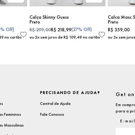
Calça Skinny Guess
Calca Masc S
Preto
Preto
9%
Off)
(
27%
Off)
R$
299
,
00
R$
218
,
99
R$
359
,
00
49
no cartão
ou
2
x sem juros de
R$
109
,
49
no cartão
ou
3
x sem juro
PRECISANDO DE AJUDA?
Get on 
es
Central de Ajuda
Em compra
para a pr
s Femininos
Fale Conosco
s Masculinas