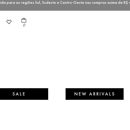
 para as regiões Sul, Sudeste e Centro-Oeste nas compras acima de 
0
SALE
NEW ARRIVALS