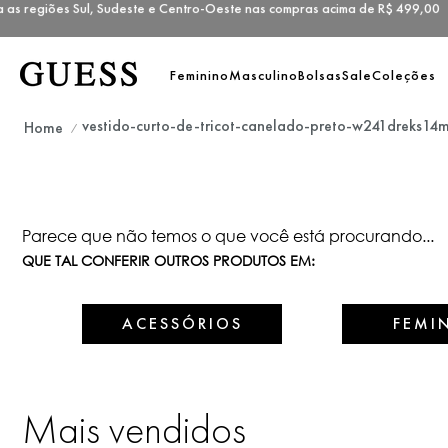
as regiões Sul, Sudeste e Centro-Oeste nas compras acima de R$ 499,
Feminino
Masculino
Bolsas
Sale
Coleções
vestido-curto-de-tricot-canelado-preto-w241dreks14
Parece que não temos o que você está procurando...
QUE TAL CONFERIR OUTROS PRODUTOS EM:
ACESSÓRIOS
FEMI
Mais vendidos