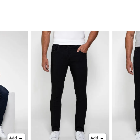
Add
Add