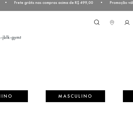
00 • Frete grátis nas compras acima de R$ 499,00 • Promoção válida
O que você procura?
m-jblk-gymt
NINO
MASCULINO