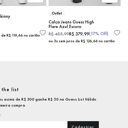
Outlet
kinny
Calça Jeans Guess High
Flare Azul Escuro
(
17%
Off)
R$
455
,
99
R$
379
,
99
s de
R$
119
,
66
no cartão
ou
3
x sem juros de
R$
126
,
66
no cartão
the list
s acima de R$ 300 ganhe R$ 50 na Guess List.Válido
imeira compra.
Cadastrar