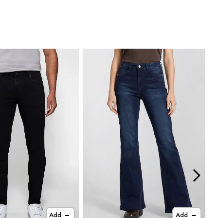
Add
Add