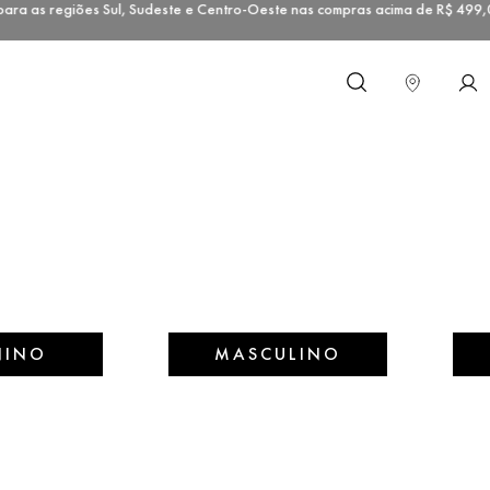
a as regiões Sul, Sudeste e Centro-Oeste nas compras acima de R$ 4
O que você procura?
NINO
MASCULINO