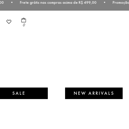
99,00 • Frete grátis nas compras acima de R$ 499,00 • Promoção vál
0
SALE
NEW ARRIVALS