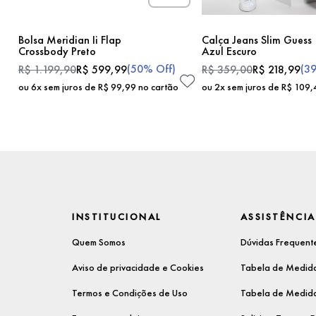
Bolsa Meridian Ii Flap
Calça Jeans Slim Guess
Crossbody Preto
Azul Escuro
(
50%
Off)
(
3
R$
1
.
199
,
90
R$
599
,
99
R$
359
,
00
R$
218
,
99
ou
6
x sem juros de
R$
99
,
99
no cartão
ou
2
x sem juros de
R$
109
,
INSTITUCIONAL
ASSISTÊNCIA
Quem Somos
Dúvidas Frequent
Aviso de privacidade e Cookies
Tabela de Medida
Termos e Condições de Uso
Tabela de Medida