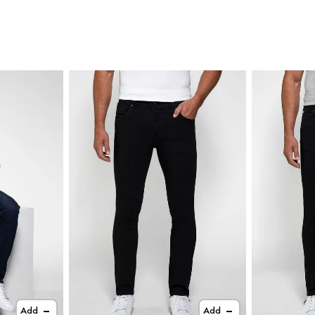
Add
Add