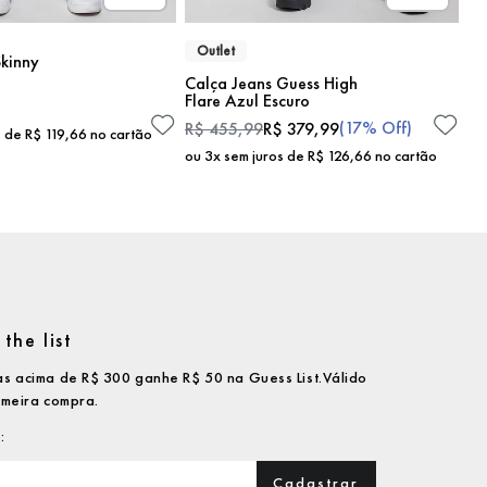
Outlet
kinny
Calça Jeans Guess High
Flare Azul Escuro
(
17%
Off)
R$
455
,
99
R$
379
,
99
s de
R$
119
,
66
no cartão
ou
3
x sem juros de
R$
126
,
66
no cartão
the list
s acima de R$ 300 ganhe R$ 50 na Guess List.Válido
imeira compra.
Cadastrar