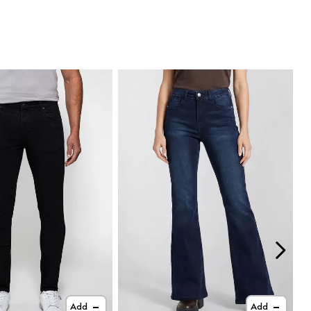
Add
Add