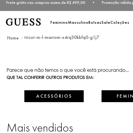
• Frete grátis nas compras acima de R$ 499,00 • Promoção válida par
Feminino
Masculino
Bolsas
Sale
Coleções
tricot-m-l-marrom-x4rq30kbfq0-g1j7
Parece que não temos o que você está procurando...
QUE TAL CONFERIR OUTROS PRODUTOS EM:
ACESSÓRIOS
FEMI
Mais vendidos