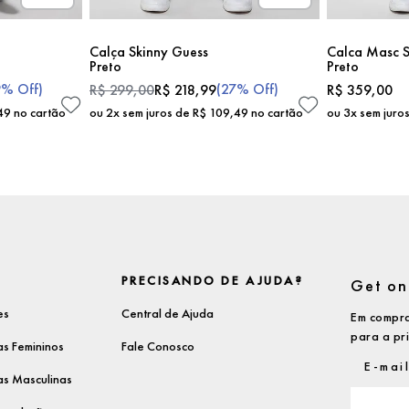
Calça Skinny Guess
Calca Masc S
Preto
Preto
9%
Off)
(
27%
Off)
R$
299
,
00
R$
218
,
99
R$
359
,
00
49
no cartão
ou
2
x sem juros de
R$
109
,
49
no cartão
ou
3
x sem juro
PRECISANDO DE AJUDA?
Get on 
es
Central de Ajuda
Em compra
para a pr
s Femininos
Fale Conosco
s Masculinas