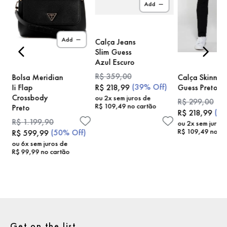
Add
)
Add
Calça Jeans
Slim Guess
Azul Escuro
R$
359
,
00
Bolsa Meridian
Calça Skinny
(
39%
Off)
Ii Flap
Guess Preto
R$
218
,
99
Crossbody
ou
2
x sem juros de
R$
299
,
00
R$
109
,
49
no cartão
Preto
(
2
R$
218
,
99
R$
1
.
199
,
90
ou
2
x sem juros
R$
109
,
49
no ca
(
50%
Off)
R$
599
,
99
ou
6
x sem juros de
R$
99
,
99
no cartão
Get on the list