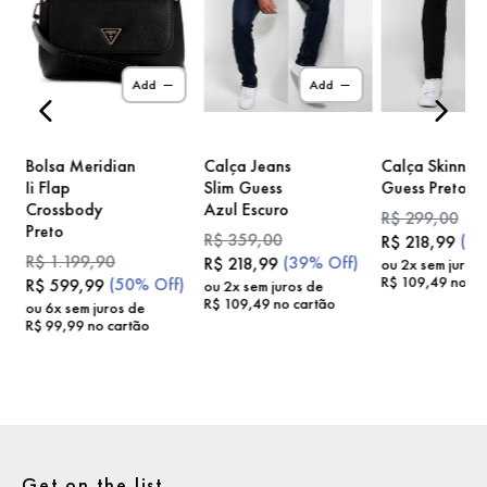
)
Add
Add
Bolsa Meridian
Calça Jeans
Calça Skinny
Ii Flap
Slim Guess
Guess Preto
Crossbody
Azul Escuro
R$
299
,
00
Preto
R$
359
,
00
(
2
R$
218
,
99
R$
1
.
199
,
90
(
39%
Off)
R$
218
,
99
ou
2
x sem juros
R$
109
,
49
no ca
(
50%
Off)
R$
599
,
99
ou
2
x sem juros de
R$
109
,
49
no cartão
ou
6
x sem juros de
R$
99
,
99
no cartão
Get on the list