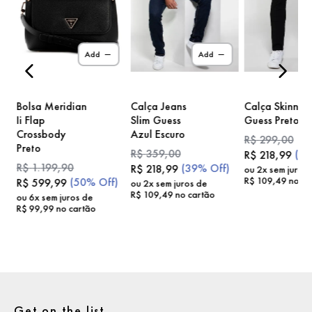
)
Add
Add
Bolsa Meridian
Calça Jeans
Calça Skinny
Ii Flap
Slim Guess
Guess Preto
Crossbody
Azul Escuro
R$
299
,
00
Preto
R$
359
,
00
(
2
R$
218
,
99
R$
1
.
199
,
90
(
39%
Off)
R$
218
,
99
ou
2
x sem juros
R$
109
,
49
no ca
(
50%
Off)
R$
599
,
99
ou
2
x sem juros de
R$
109
,
49
no cartão
ou
6
x sem juros de
R$
99
,
99
no cartão
Get on the list