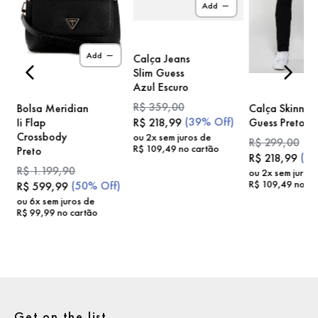
Add
)
Add
Calça Jeans
Slim Guess
Azul Escuro
R$
359
,
00
Bolsa Meridian
Calça Skinny
(
39%
Off)
Ii Flap
Guess Preto
R$
218
,
99
Crossbody
ou
2
x sem juros de
R$
299
,
00
R$
109
,
49
no cartão
Preto
(
2
R$
218
,
99
R$
1
.
199
,
90
ou
2
x sem juros
R$
109
,
49
no ca
(
50%
Off)
R$
599
,
99
ou
6
x sem juros de
R$
99
,
99
no cartão
Get on the list