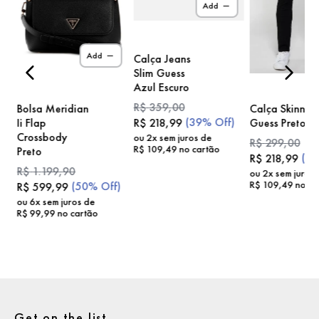
Add
)
Add
Calça Jeans
Slim Guess
Azul Escuro
R$
359
,
00
Bolsa Meridian
Calça Skinny
(
39%
Off)
Ii Flap
Guess Preto
R$
218
,
99
Crossbody
ou
2
x sem juros de
R$
299
,
00
R$
109
,
49
no cartão
Preto
(
2
R$
218
,
99
R$
1
.
199
,
90
ou
2
x sem juros
R$
109
,
49
no ca
(
50%
Off)
R$
599
,
99
ou
6
x sem juros de
R$
99
,
99
no cartão
Get on the list