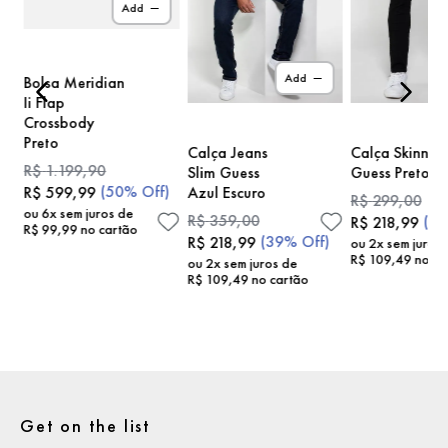
Add
)
Add
Bolsa Meridian
Ii Flap
Crossbody
Preto
Calça Jeans
Calça Skinny
R$
1
.
199
,
90
Slim Guess
Guess Preto
(
50%
Off)
Azul Escuro
R$
599
,
99
R$
299
,
00
ou
6
x sem juros de
R$
359
,
00
(
2
R$
218
,
99
R$
99
,
99
no cartão
(
39%
Off)
R$
218
,
99
ou
2
x sem juros
R$
109
,
49
no ca
ou
2
x sem juros de
R$
109
,
49
no cartão
Get on the list