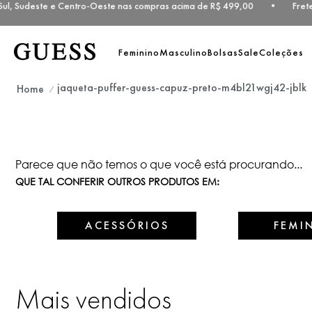
Sul, Sudeste e Centro-Oeste nas compras acima de R$ 499,00 • Frete
Feminino
Masculino
Bolsas
Sale
Coleções
jaqueta-puffer-guess-capuz-preto-m4bl21wgj42-jblk
Parece que não temos o que você está procurando...
QUE TAL CONFERIR OUTROS PRODUTOS EM:
ACESSÓRIOS
FEMI
Mais vendidos