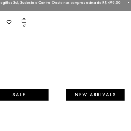
egiões Sul, Sudeste e Centro-Oeste nas compras acima de R$ 499,00 •
0
SALE
NEW ARRIVALS