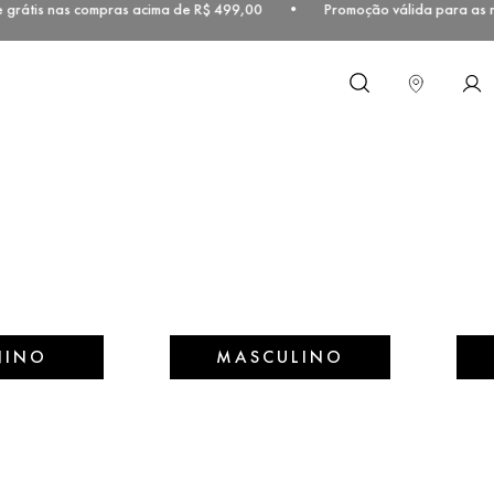
 grátis nas compras acima de R$ 499,00 • Promoção válida para as r
O que você procura?
NINO
MASCULINO