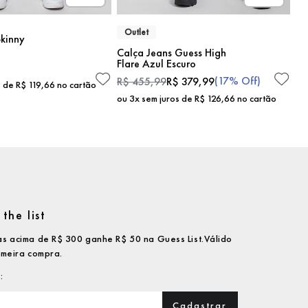
Outlet
kinny
Calça Jeans Guess High
Flare Azul Escuro
(
17%
Off)
R$
455
,
99
R$
379
,
99
s de
R$
119
,
66
no cartão
ou
3
x sem juros de
R$
126
,
66
no cartão
the list
s acima de R$ 300 ganhe R$ 50 na Guess List.Válido
imeira compra.
Cadastrar