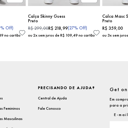
Calça Skinny Guess
Calca Masc S
Preto
Preto
9%
Off)
(
27%
Off)
R$
299
,
00
R$
218
,
99
R$
359
,
00
49
no cartão
ou
2
x sem juros de
R$
109
,
49
no cartão
ou
3
x sem juro
PRECISANDO DE AJUDA?
Get on 
es
Central de Ajuda
Em compra
para a pr
s Femininos
Fale Conosco
s Masculinas