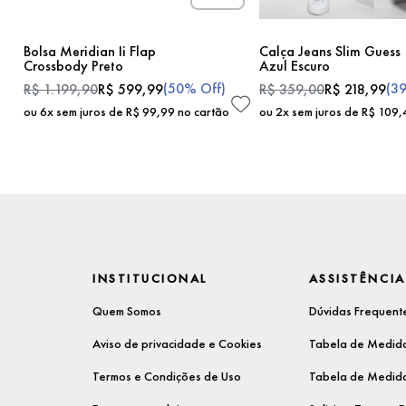
Bolsa Meridian Ii Flap
Calça Jeans Slim Guess
Crossbody Preto
Azul Escuro
(
50%
Off)
(
3
R$
1
.
199
,
90
R$
599
,
99
R$
359
,
00
R$
218
,
99
ou
6
x sem juros de
R$
99
,
99
no cartão
ou
2
x sem juros de
R$
109
,
INSTITUCIONAL
ASSISTÊNCIA
Quem Somos
Dúvidas Frequent
Aviso de privacidade e Cookies
Tabela de Medida
Termos e Condições de Uso
Tabela de Medida