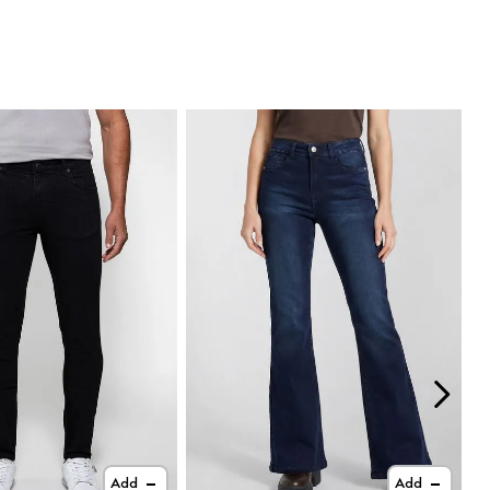
Add
Add