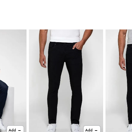
Add
Add