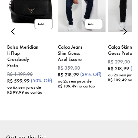
)
Add
Add
Bolsa Meridian
Calça Jeans
Calça Skinny
Ii Flap
Slim Guess
Guess Preto
Crossbody
Azul Escuro
R$
299
,
00
Preto
R$
359
,
00
(
2
R$
218
,
99
R$
1
.
199
,
90
(
39%
Off)
R$
218
,
99
ou
2
x sem juros
R$
109
,
49
no ca
(
50%
Off)
R$
599
,
99
ou
2
x sem juros de
R$
109
,
49
no cartão
ou
6
x sem juros de
R$
99
,
99
no cartão
Get on the list