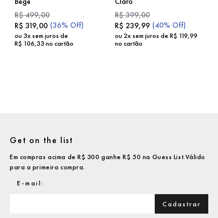
Bege
Claro
R$
499
,
00
R$
399
,
00
(
36%
Off)
(
40%
Off)
R$
319
,
00
R$
239
,
99
ou
3
x sem juros de
ou
2
x sem juros de
R$
119
,
99
R$
106
,
33
no cartão
no cartão
Get on the list
Em compras acima de R$ 300 ganhe R$ 50 na Guess List.Válido
para a primeira compra.
Cadastrar