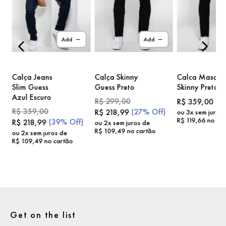
)
Add
Add
Calça Jeans
Calça Skinny
Calca Masc
Slim Guess
Guess Preto
Skinny Preto
Azul Escuro
R$
299
,
00
R$
359
,
00
R$
359
,
00
(
27%
Off)
R$
218
,
99
ou
3
x sem juros
R$
119
,
66
no car
(
39%
Off)
R$
218
,
99
ou
2
x sem juros de
R$
109
,
49
no cartão
ou
2
x sem juros de
R$
109
,
49
no cartão
Get on the list