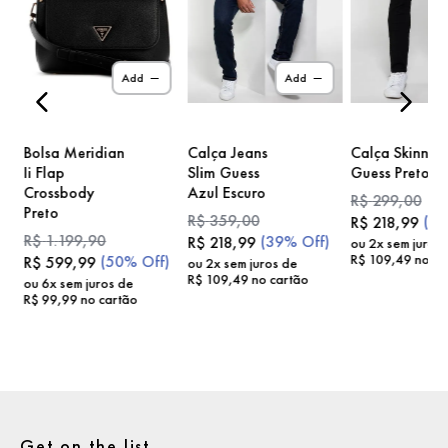
)
Add
Add
Bolsa Meridian
Calça Jeans
Calça Skinny
Ii Flap
Slim Guess
Guess Preto
Crossbody
Azul Escuro
R$
299
,
00
Preto
R$
359
,
00
(
2
R$
218
,
99
R$
1
.
199
,
90
(
39%
Off)
R$
218
,
99
ou
2
x sem juros
R$
109
,
49
no ca
(
50%
Off)
R$
599
,
99
ou
2
x sem juros de
R$
109
,
49
no cartão
ou
6
x sem juros de
R$
99
,
99
no cartão
Get on the list