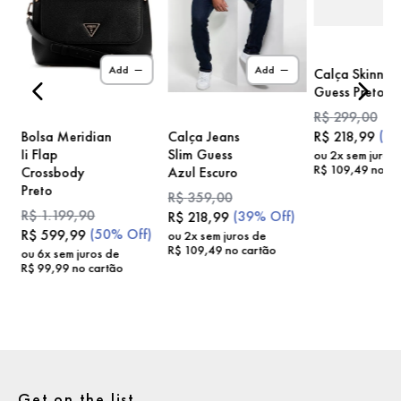
)
Add
Add
Calça Skinny
Guess Preto
R$
299
,
00
(
2
Bolsa Meridian
Calça Jeans
R$
218
,
99
Ii Flap
Slim Guess
ou
2
x sem juros
R$
109
,
49
no ca
Crossbody
Azul Escuro
Preto
R$
359
,
00
R$
1
.
199
,
90
(
39%
Off)
R$
218
,
99
(
50%
Off)
R$
599
,
99
ou
2
x sem juros de
R$
109
,
49
no cartão
ou
6
x sem juros de
R$
99
,
99
no cartão
Get on the list