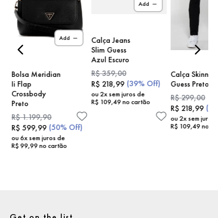
Add
)
Add
Calça Jeans
Slim Guess
Azul Escuro
R$
359
,
00
Bolsa Meridian
Calça Skinny
(
39%
Off)
Ii Flap
Guess Preto
R$
218
,
99
Crossbody
ou
2
x sem juros de
R$
299
,
00
R$
109
,
49
no cartão
Preto
(
2
R$
218
,
99
R$
1
.
199
,
90
ou
2
x sem juros
R$
109
,
49
no ca
(
50%
Off)
R$
599
,
99
ou
6
x sem juros de
R$
99
,
99
no cartão
Get on the list