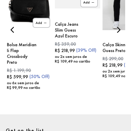
Add
)
Add
Calça Jeans
Slim Guess
Azul Escuro
R$
359
,
00
Bolsa Meridian
Calça Skinny
(
39%
Off)
Ii Flap
Guess Preto
R$
218
,
99
Crossbody
ou
2
x sem juros de
R$
299
,
00
R$
109
,
49
no cartão
Preto
(
2
R$
218
,
99
R$
1
.
199
,
90
ou
2
x sem juros
R$
109
,
49
no ca
(
50%
Off)
R$
599
,
99
ou
6
x sem juros de
R$
99
,
99
no cartão
Get on the list