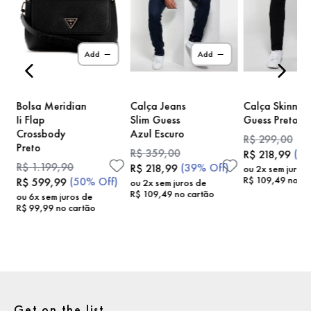
)
Add
Add
Bolsa Meridian
Calça Jeans
Calça Skinny
Ii Flap
Slim Guess
Guess Preto
Crossbody
Azul Escuro
R$
299
,
00
Preto
R$
359
,
00
(
2
R$
218
,
99
R$
1
.
199
,
90
(
39%
Off)
R$
218
,
99
ou
2
x sem juros
R$
109
,
49
no ca
(
50%
Off)
R$
599
,
99
ou
2
x sem juros de
R$
109
,
49
no cartão
ou
6
x sem juros de
R$
99
,
99
no cartão
Get on the list