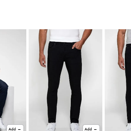
Add
Add