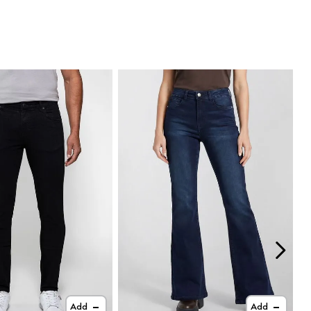
Add
Add