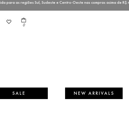
 para as regiões Sul, Sudeste e Centro-Oeste nas compras acima de 
0
SALE
NEW ARRIVALS