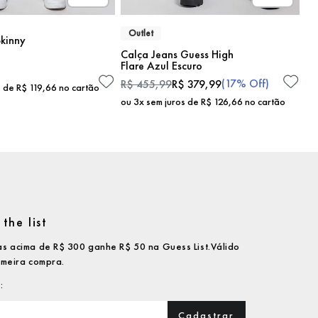
Outlet
kinny
Calça Jeans Guess High
Flare Azul Escuro
(
17%
Off)
R$
455
,
99
R$
379
,
99
s de
R$
119
,
66
no cartão
ou
3
x sem juros de
R$
126
,
66
no cartão
the list
s acima de R$ 300 ganhe R$ 50 na Guess List.Válido
imeira compra.
Cadastrar