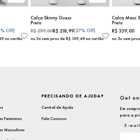
Calça Skinny Guess
Calca Masc S
Preto
Preto
9%
Off)
(
27%
Off)
R$
299
,
00
R$
218
,
99
R$
359
,
00
49
no cartão
ou
2
x sem juros de
R$
109
,
49
no cartão
ou
3
x sem juro
PRECISANDO DE AJUDA?
Get on 
es
Central de Ajuda
Em compra
para a pr
s Femininos
Fale Conosco
s Masculinas