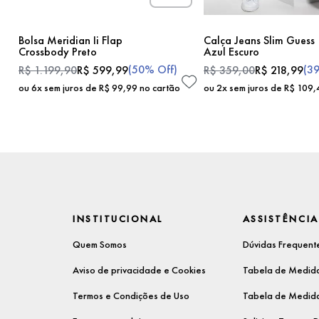
Bolsa Meridian Ii Flap
Calça Jeans Slim Guess
Crossbody Preto
Azul Escuro
(
50%
Off)
(
3
R$
1
.
199
,
90
R$
599
,
99
R$
359
,
00
R$
218
,
99
ou
6
x sem juros de
R$
99
,
99
no cartão
ou
2
x sem juros de
R$
109
,
INSTITUCIONAL
ASSISTÊNCIA
Quem Somos
Dúvidas Frequent
Aviso de privacidade e Cookies
Tabela de Medida
Termos e Condições de Uso
Tabela de Medida