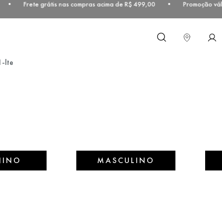
00 • Frete grátis nas compras acima de R$ 499,00 • Promoção válida
O que você procura?
-lte
NINO
MASCULINO