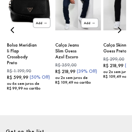
)
Add
Add
Bolsa Meridian
Calça Jeans
Calça Skinny
Ii Flap
Slim Guess
Guess Preto
Crossbody
Azul Escuro
R$
299
,
00
Preto
R$
359
,
00
(
2
R$
218
,
99
R$
1
.
199
,
90
(
39%
Off)
R$
218
,
99
ou
2
x sem juros
R$
109
,
49
no ca
(
50%
Off)
R$
599
,
99
ou
2
x sem juros de
R$
109
,
49
no cartão
ou
6
x sem juros de
R$
99
,
99
no cartão
Get on the list