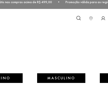
tis nas compras acima de R$ 499,00 • Promoção válida para as regiõ
O que você procura?
NINO
MASCULINO