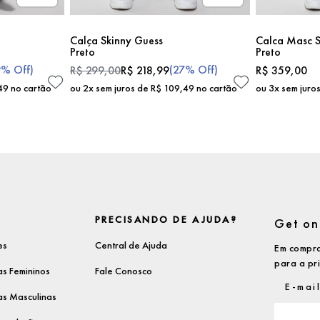
Calça Skinny Guess
Calca Masc S
Preto
Preto
9%
Off)
(
27%
Off)
R$
299
,
00
R$
218
,
99
R$
359
,
00
49
no cartão
ou
2
x sem juros de
R$
109
,
49
no cartão
ou
3
x sem juro
PRECISANDO DE AJUDA?
Get on 
es
Central de Ajuda
Em compra
para a pr
s Femininos
Fale Conosco
s Masculinas