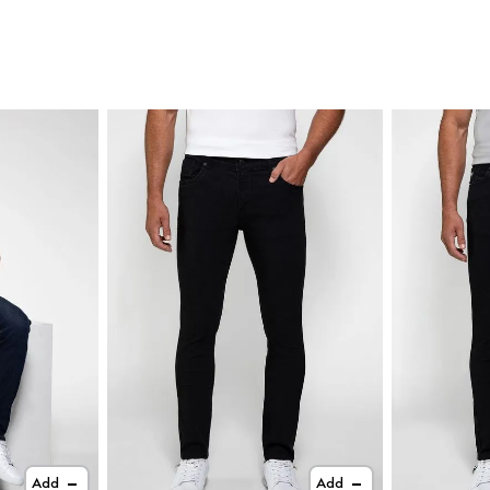
Add
Add