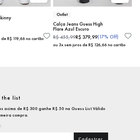
Outlet
kinny
Calça Jeans Guess High
Flare Azul Escuro
(
17%
Off)
R$
455
,
99
R$
379
,
99
s de
R$
119
,
66
no cartão
ou
3
x sem juros de
R$
126
,
66
no cartão
the list
s acima de R$ 300 ganhe R$ 50 na Guess List.Válido
imeira compra.
Cadastrar