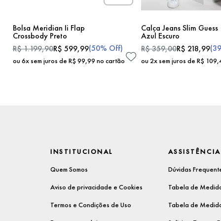
Bolsa Meridian Ii Flap
Calça Jeans Slim Guess
Crossbody Preto
Azul Escuro
(
50%
Off)
(
3
R$
1
.
199
,
90
R$
599
,
99
R$
359
,
00
R$
218
,
99
ou
6
x sem juros de
R$
99
,
99
no cartão
ou
2
x sem juros de
R$
109
,
INSTITUCIONAL
ASSISTÊNCIA
Quem Somos
Dúvidas Frequent
Aviso de privacidade e Cookies
Tabela de Medida
Termos e Condições de Uso
Tabela de Medida