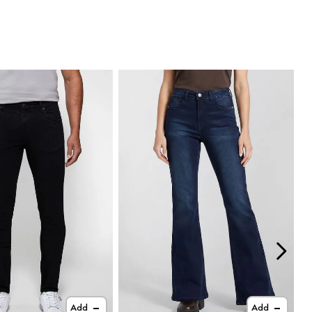
Add
Add