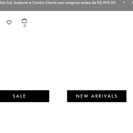
es Sul, Sudeste e Centro-Oeste nas compras acima de R$ 499,00 • Fr
0
SALE
NEW ARRIVALS