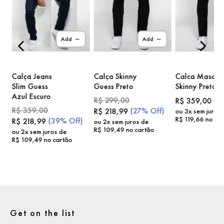
)
Add
Add
Calça Jeans
Calça Skinny
Calca Masc
Slim Guess
Guess Preto
Skinny Preto
Azul Escuro
R$
299
,
00
R$
359
,
00
R$
359
,
00
(
27%
Off)
R$
218
,
99
ou
3
x sem juros
R$
119
,
66
no car
(
39%
Off)
R$
218
,
99
ou
2
x sem juros de
R$
109
,
49
no cartão
ou
2
x sem juros de
R$
109
,
49
no cartão
Get on the list