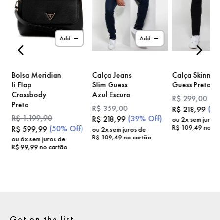
)
Add
Add
Bolsa Meridian
Calça Jeans
Calça Skinny
Ii Flap
Slim Guess
Guess Preto
Crossbody
Azul Escuro
R$
299
,
00
Preto
R$
359
,
00
(
2
R$
218
,
99
R$
1
.
199
,
90
(
39%
Off)
R$
218
,
99
ou
2
x sem juros
R$
109
,
49
no ca
(
50%
Off)
R$
599
,
99
ou
2
x sem juros de
R$
109
,
49
no cartão
ou
6
x sem juros de
R$
99
,
99
no cartão
Get on the list