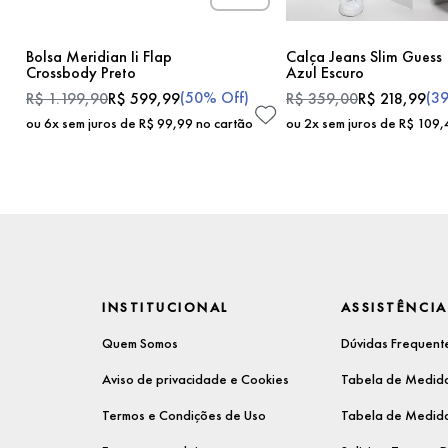
Bolsa Meridian Ii Flap
Calça Jeans Slim Guess
Crossbody Preto
Azul Escuro
(
50%
Off)
(
3
R$
1
.
199
,
90
R$
599
,
99
R$
359
,
00
R$
218
,
99
ou
6
x sem juros de
R$
99
,
99
no cartão
ou
2
x sem juros de
R$
109
,
INSTITUCIONAL
ASSISTÊNCIA
Quem Somos
Dúvidas Frequent
Aviso de privacidade e Cookies
Tabela de Medida
Termos e Condições de Uso
Tabela de Medida