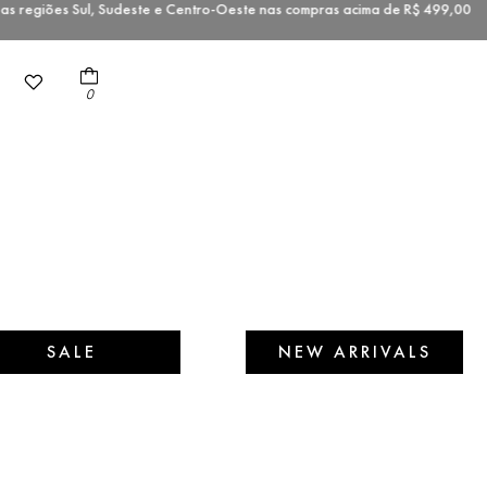
 regiões Sul, Sudeste e Centro-Oeste nas compras acima de R$ 499,0
0
SALE
NEW ARRIVALS