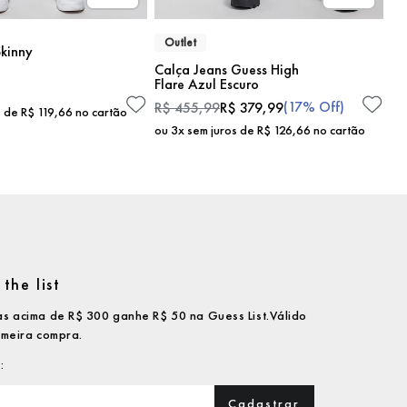
Outlet
kinny
Calça Jeans Guess High
Flare Azul Escuro
(
17%
Off)
R$
455
,
99
R$
379
,
99
s de
R$
119
,
66
no cartão
ou
3
x sem juros de
R$
126
,
66
no cartão
the list
s acima de R$ 300 ganhe R$ 50 na Guess List.Válido
imeira compra.
Cadastrar