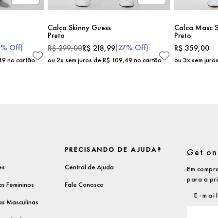
Calça Skinny Guess
Calca Masc S
Preto
Preto
9%
Off)
(
27%
Off)
R$
299
,
00
R$
218
,
99
R$
359
,
00
49
no cartão
ou
2
x sem juros de
R$
109
,
49
no cartão
ou
3
x sem juro
PRECISANDO DE AJUDA?
Get on 
es
Central de Ajuda
Em compra
para a pr
s Femininos
Fale Conosco
s Masculinas