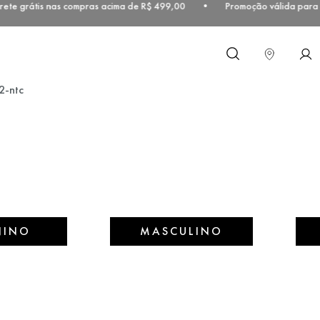
te grátis nas compras acima de R$ 499,00 • Promoção válida para as
O que você procura?
2-ntc
NINO
MASCULINO