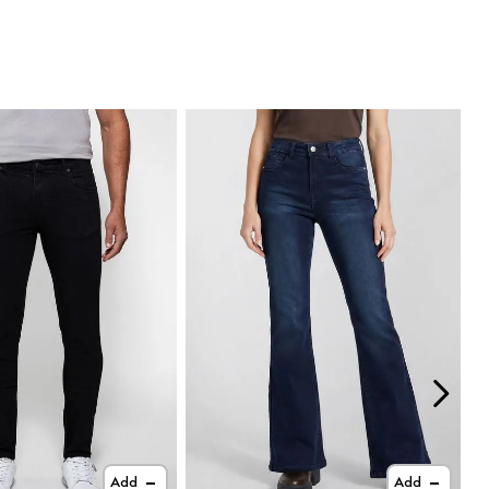
Add
Add