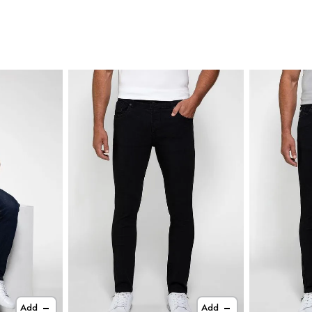
Add
Add