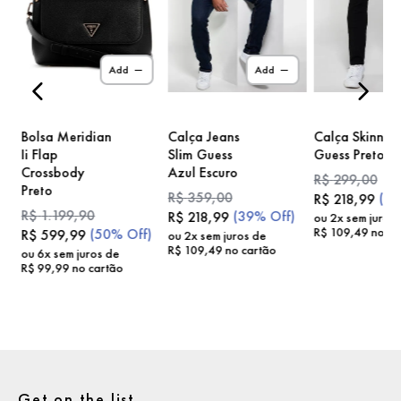
)
Add
Add
Bolsa Meridian
Calça Jeans
Calça Skinny
Ii Flap
Slim Guess
Guess Preto
Crossbody
Azul Escuro
R$
299
,
00
Preto
R$
359
,
00
(
2
R$
218
,
99
R$
1
.
199
,
90
(
39%
Off)
R$
218
,
99
ou
2
x sem juros
R$
109
,
49
no ca
(
50%
Off)
R$
599
,
99
ou
2
x sem juros de
R$
109
,
49
no cartão
ou
6
x sem juros de
R$
99
,
99
no cartão
Get on the list