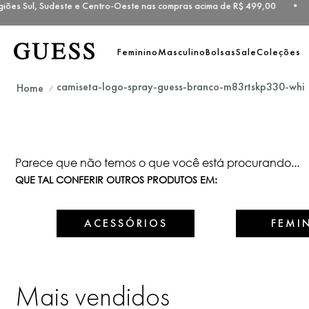
iões Sul, Sudeste e Centro-Oeste nas compras acima de R$ 499,00 • 
Feminino
Masculino
Bolsas
Sale
Coleções
camiseta-logo-spray-guess-branco-m83rtskp330-whi
Parece que não temos o que você está procurando...
QUE TAL CONFERIR OUTROS PRODUTOS EM:
ACESSÓRIOS
FEMI
Mais vendidos