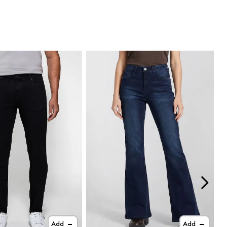
Add
Add