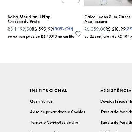
Bolsa Meridian Ii Flap
Calça Jeans Slim Guess
Crossbody Preto
Azul Escuro
(
50%
Off)
(
3
R$
1
.
199
,
90
R$
599
,
99
R$
359
,
00
R$
218
,
99
ou
6
x sem juros de
R$
99
,
99
no cartão
ou
2
x sem juros de
R$
109
,
INSTITUCIONAL
ASSISTÊNCIA
Quem Somos
Dúvidas Frequent
Aviso de privacidade e Cookies
Tabela de Medida
Termos e Condições de Uso
Tabela de Medida