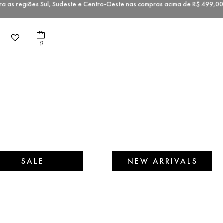
as regiões Sul, Sudeste e Centro-Oeste nas compras acima de R$ 499
0
SALE
NEW ARRIVALS