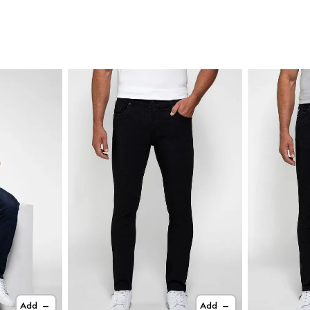
Add
Add