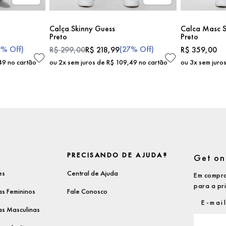
Calça Skinny Guess
Calca Masc S
Preto
Preto
9%
Off)
(
27%
Off)
R$
299
,
00
R$
218
,
99
R$
359
,
00
49
no cartão
ou
2
x sem juros de
R$
109
,
49
no cartão
ou
3
x sem juro
PRECISANDO DE AJUDA?
Get on 
es
Central de Ajuda
Em compra
para a pr
s Femininos
Fale Conosco
s Masculinas