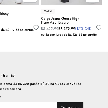
Outlet
kinny
Calça Jeans Guess High
Flare Azul Escuro
(
17%
Off)
R$
455
,
99
R$
379
,
99
s de
R$
119
,
66
no cartão
ou
3
x sem juros de
R$
126
,
66
no cartão
the list
s acima de R$ 300 ganhe R$ 50 na Guess List.Válido
imeira compra.
Cadastrar