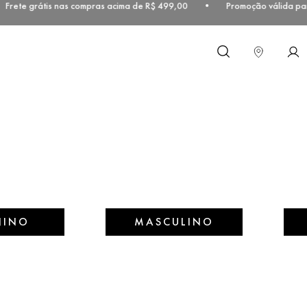
Frete grátis nas compras acima de R$ 499,00 • Promoção válida para 
O que você procura?
NINO
MASCULINO