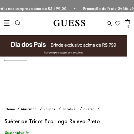
 grátis nas compras acima de R$ 499,00 • Promoção de Frete Grátis v
0
Suéter
Masculino
Roupas
Tricots e
Suéter
de
Suéteres
Tricot
Suéter de Tricot Eco Logo Relevo Preto
Eco
Logo
Relevo
Preto