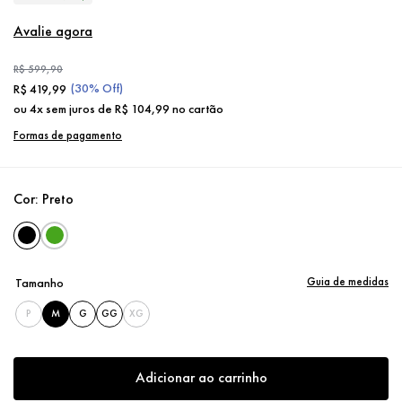
Avalie agora
R$
599
,
90
(
30%
Off)
R$
419
,
99
ou
4
x sem juros de
R$
104
,
99
no cartão
Formas de pagamento
Cor:
Preto
Guia de medidas
Tamanho
P
M
G
GG
XG
Adicionar ao carrinho