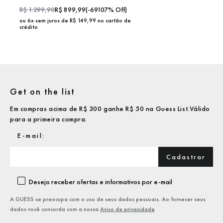
R$
1.299,90
R$
899,99
(
-69107
% Off)
ou
6
x sem juros de R$
149,99
no cartão de
crédito
Get on the list
Em compras acima de R$ 300 ganhe R$ 50 na Guess List.Válido
para a primeira compra.
Cadastrar
Desejo receber ofertas e informativos por e-mail
A GUESS se preocupa com o uso de seus dados pessoais. Ao fornecer seus
dados você concorda com a nossa
Aviso de privacidade