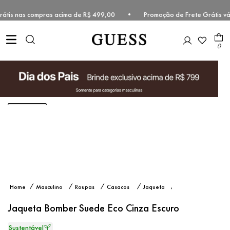
 grátis nas compras acima de R$ 499,00 • Promoção de Frete Grátis v
0
Jaqueta
Masculino
Roupas
Casacos
Jaqueta
Bomber
e
Suede
Jaquetas
Jaqueta Bomber Suede Eco Cinza Escuro
Eco
Cinza
Escuro