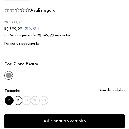
☆
☆
☆
☆
☆
Avalie agora
R$
1
.
299
,
90
(
31%
Off)
R$
899
,
99
ou
6
x sem juros de
R$
149
,
99
no cartão
Formas de pagamento
Cor:
Cinza Escuro
Guia de medidas
Tamanho
P
M
G
GG
XG
Adicionar ao carrinho