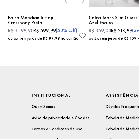
Bolsa Meridian Ii Flap
Calça Jeans Slim Guess
Crossbody Preto
Azul Escuro
(
50%
Off)
(
3
R$
1
.
199
,
90
R$
599
,
99
R$
359
,
00
R$
218
,
99
ou
6
x sem juros de
R$
99
,
99
no cartão
ou
2
x sem juros de
R$
109
,
INSTITUCIONAL
ASSISTÊNCIA
Quem Somos
Dúvidas Frequent
Aviso de privacidade e Cookies
Tabela de Medida
Termos e Condições de Uso
Tabela de Medida