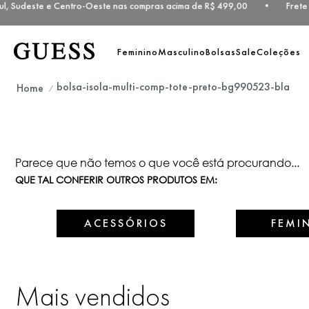
ul, Sudeste e Centro-Oeste nas compras acima de R$ 499,00 • Frete g
Feminino
Masculino
Bolsas
Sale
Coleções
bolsa-isola-multi-comp-tote-preto-bg990523-bla
Parece que não temos o que você está procurando...
QUE TAL CONFERIR OUTROS PRODUTOS EM:
ACESSÓRIOS
FEMI
Mais vendidos