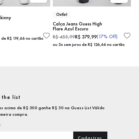
Outlet
kinny
Calça Jeans Guess High
Flare Azul Escuro
(
17%
Off)
R$
455
,
99
R$
379
,
99
s de
R$
119
,
66
no cartão
ou
3
x sem juros de
R$
126
,
66
no cartão
the list
s acima de R$ 300 ganhe R$ 50 na Guess List.Válido
imeira compra.
Cadastrar