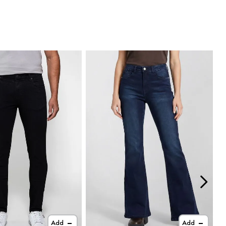
Add
Add