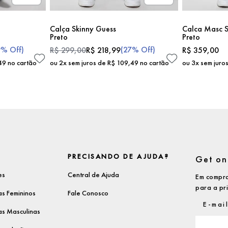
Calça Skinny Guess
Calca Masc S
Preto
Preto
9%
Off)
(
27%
Off)
R$
299
,
00
R$
218
,
99
R$
359
,
00
49
no cartão
ou
2
x sem juros de
R$
109
,
49
no cartão
ou
3
x sem juro
PRECISANDO DE AJUDA?
Get on 
es
Central de Ajuda
Em compra
para a pr
s Femininos
Fale Conosco
s Masculinas