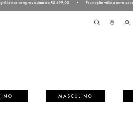
rátis nas compras acima de R$ 499,00 • Promoção válida para as reg
O que você procura?
NINO
MASCULINO