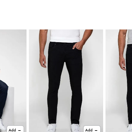
Add
Add