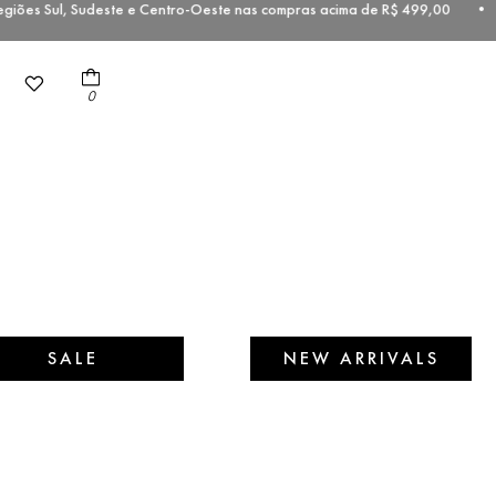
iões Sul, Sudeste e Centro-Oeste nas compras acima de R$ 499,00 • 
0
SALE
NEW ARRIVALS