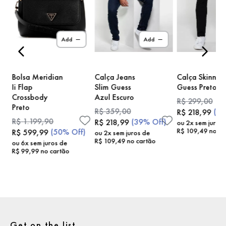
)
Add
Add
Bolsa Meridian
Calça Jeans
Calça Skinny
Ii Flap
Slim Guess
Guess Preto
Crossbody
Azul Escuro
R$
299
,
00
Preto
R$
359
,
00
(
2
R$
218
,
99
R$
1
.
199
,
90
(
39%
Off)
R$
218
,
99
ou
2
x sem juros
R$
109
,
49
no ca
(
50%
Off)
R$
599
,
99
ou
2
x sem juros de
R$
109
,
49
no cartão
ou
6
x sem juros de
R$
99
,
99
no cartão
Get on the list